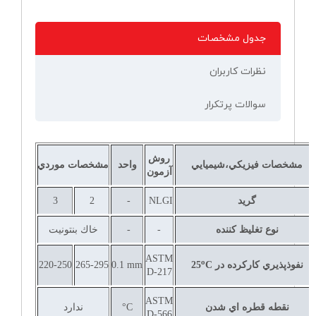
جدول مشخصات
نظرات کاربران
سوالات پرتکرار
روش
مشخصات فيزيكي،شيميايي
واحد
مشخصات موردي
آزمون
گريد
NLGI
-
2
3
نوع تغليظ كننده
-
-
خاك بنتونيت
ASTM
o
نفوذپذيري كاركرده در
C
25
0.1 mm
265-295
220-250
D-217
ASTM
نقطه قطره اي شدن
°C
ندارد
D-566