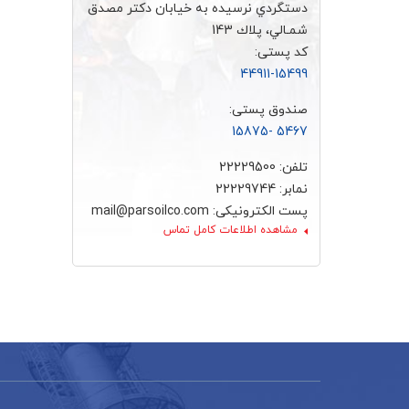
دستگردي نرسيده به خيابان دكتر مصدق
شمـالي، پلاك 143
کد پستی:
44911-15499
صندوق پستی:
5467 -15875
تلفن: 22229500
نمابر: 22229744
پست الکترونیکی: mail@parsoilco.com
مشاهده اطلاعات کامل تماس