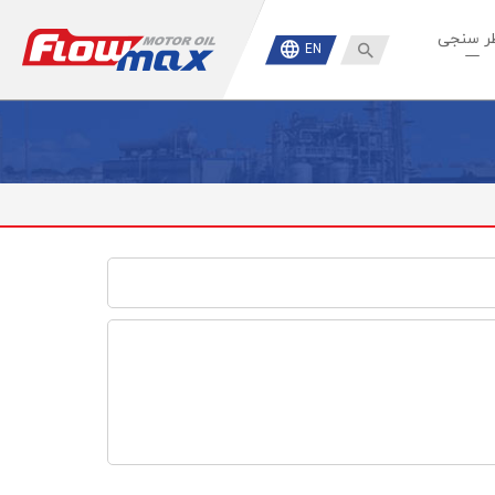
ر سنجی

EN