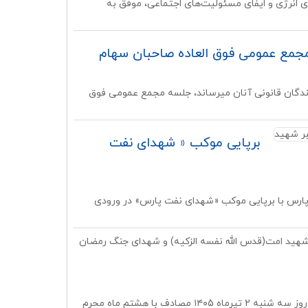
وری انرژی و ایفای مسئولیت‌های اجتماعی، موفق به
جمع عمومی فوق العاده صاحبان سهام
یندگان قانونی آنان میرساند، جلسه مجمع عمومی فوق
برپایی موکب « شهدای نفت
 پارس با برپایی موکب «شهدای نفت پارس» در ورودی
 شهید امت(قدس الله نفسه الزکیه) و شهدای جنگ رمضان
مراسم سوگواری و عزاداری سرور و سالار آزادگان جهان حضرت اباعبدالله الحسین (ع) ، روز سه شنبه 2 تیرماه ۱۴۰5 مصادف با هشتم ماه محرم