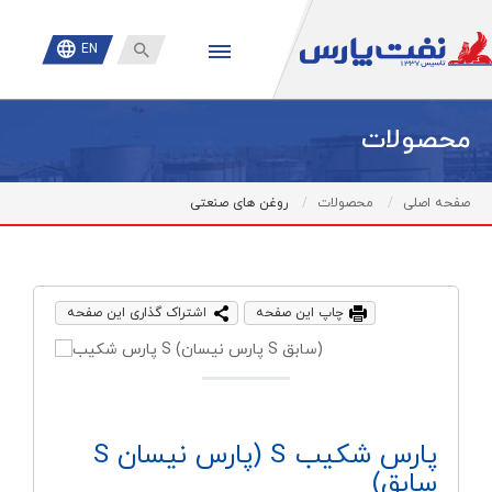

EN
محصولات
صفحه اصلی
محصولات
روغن های صنعتی
چاپ این صفحه
اشتراک گذاری این صفحه
پارس شكيب S (پارس نیسان S
سابق)