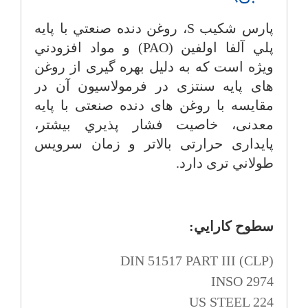
پارس شكيب
S
، روغن دنده صنعتي با پايه
پلي آلفا اولفين (
PAO
) و مواد افزودني
ويژه است كه به دليل بهره گیری از روغن
های پایه سنتزی در فرمولاسیون آن در
مقایسه با روغن های دنده صنعتی با پایه
معدنی، خاصيت فشار پذيري بيشتر،
پایداری حرارتی بالاتر و زمان سرويس
طولاني تری دارد.
سطوح كارايي:
DIN 51517 PART III (CLP)
INSO 2974
US STEEL 224