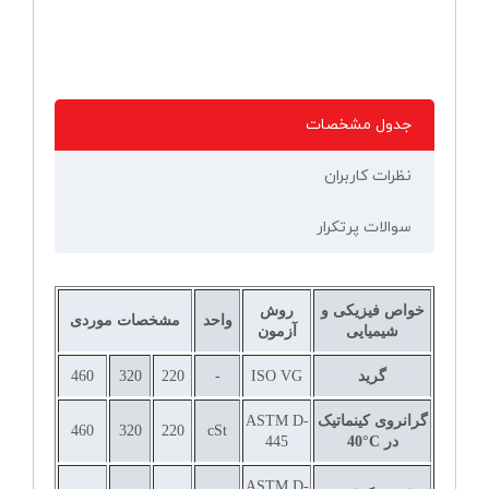
جدول مشخصات
نظرات کاربران
سوالات پرتکرار
خواص فیزیکی و
روش
واحد
مشخصات موردی
شیمیایی
آزمون
گرید
ISO VG
-
220
320
460
گرانروی کینماتیک
ASTM D-
460
320
220
cSt
در
C
°
40
445
ASTM D-