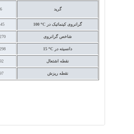
گرید
6
o
گرانروی کینماتیک در
C
100
45
شاخص گرانروی
270
o
دانسیته در
C
15
298
نقطه اشتعال
92
نقطه ریزش
97