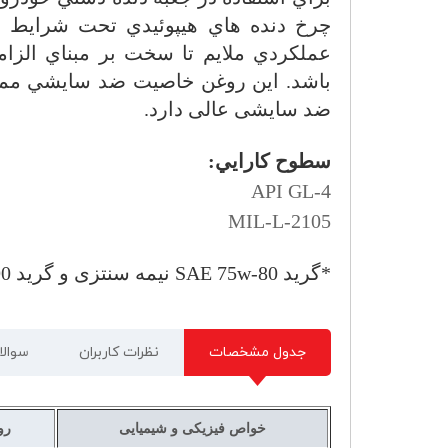
چرخ دنده هاي هيپوئيدي تحت شرايط ا
عملكردي ملايم تا سخت بر مبناي الزام
باشد. این روغن خاصيت ضد سايشي ممت
ضد سایشی عالی دارد.
سطوح كارايي:
API GL-4
MIL-L-2105
*گرید
SAE 75w-80
نیمه سنتزی و گرید
90
جدول مشخصات
نظرات کاربران
سوالا
خواص فیزیکی و شیمیایی
رو