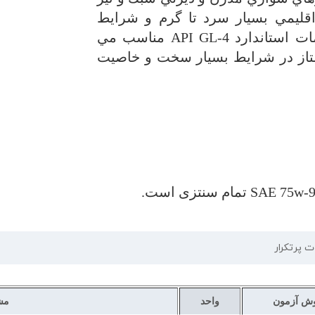
قليمي بسيار سرد تا گرم و شرايط
ات استاندارد
API GL-4
مناسب مي
از در شرايط بسيار سخت و خاصیت
SAE 75w-
تمام سنتزی است.
ت پرتکرار
ش آزمون
واحد
مش