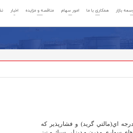
عه بازار
همکاری با ما
امور سهام
مناقصه و مزایده
اخبار
نظ
ه اي(مالتي گريد) و فشارپذير كه
هاي سواري مدرن و ديزلي سبك و نیز