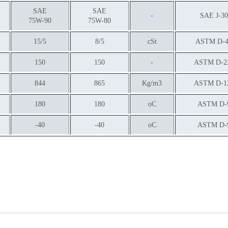
SAE
SAE
-
SAE J-30
75W-90
75W-80
15/5
8/5
cSt
ASTM D-4
150
150
-
ASTM D-2
844
865
Kg/m3
ASTM D-1
180
180
oC
ASTM D-
40-
40-
oC
ASTM D-