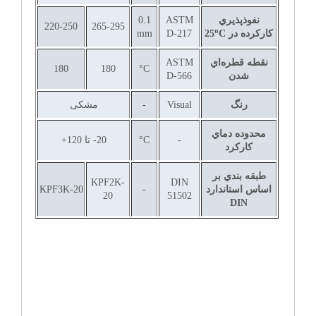
نفوذپذيري
ASTM
0.1
220-250
265-295
o
كاركرده در
C
25
D-217
mm
نقطه قطره‌اي
ASTM
180
180
°C
شدن
D-566
رنگ
Visual
-
مشکی
محدوده دماي
-
°C
20- تا 120+
كاركرد
طبقه بندي بر
KPF2K-
DIN
اساس استاندارد
-
KPF3K-20
20
51502
DIN