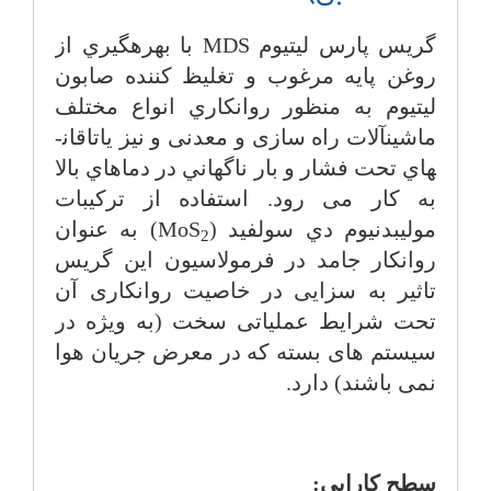
گريس پارس ليتيوم
MDS
با بهره­گيري از
روغن پايه­ مرغوب و تغلیظ کننده صابون
ليتيوم به منظور روانكاري انواع مختلف
ماشين­آلات راه سازی و معدنی و نیز ياتاقان­
هاي تحت فشار و بار ناگهاني در دماهاي بالا
به کار می رود. استفاده از تركيبات
موليبدنیوم دي سولفيد (
MoS
) به عنوان
2
روانکار جامد در فرمولاسیون این گریس
تاثیر به سزایی در خاصیت روانکاری آن
تحت شرایط عملیاتی سخت (به ویژه در
سیستم های بسته که در معرض جریان هوا
نمی باشند) دارد.
سطح كارايي: