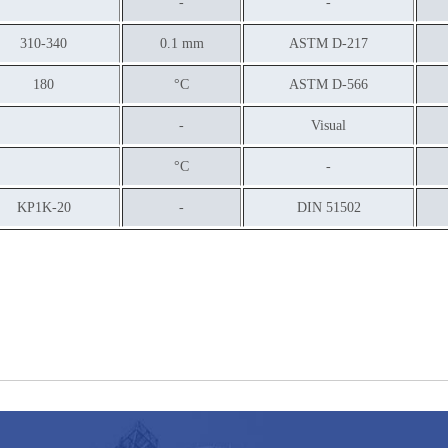
-
-
310-340
0.1 mm
ASTM D-217
180
°C
ASTM D-566
-
Visual
°C
-
KP1K-20
-
DIN 51502