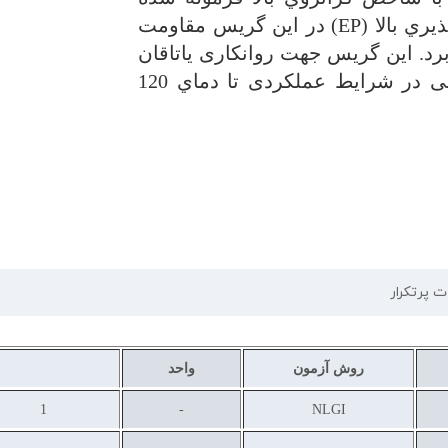
يري بالا
(EP)
در اين گريس مقاومت
برد. اين گريس جهت روانکاری یاتاقان
های تحت بار و روانکاری عمومی صنعتی در شرایط عملکردی تا دماي 120
ت پرتکرار
روش آزمون
واحد
1
-
NLGI