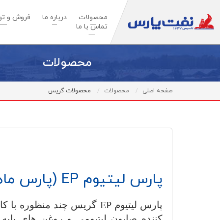
محصولات
درباره ما
فروش و توس
تماس با ما
محصولات
صفحه اصلی
محصولات
محصولات گریس
پارس ليتيوم EP (پارس ماهان EP سابق)
پارس ليتيوم
EP
گريس چند منظوره با كارا
كننده صابون ليتيومي و روغن هاي پايه