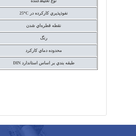
نوع تغليظ‌كننده
o
نفوذپذيري كاركرده در
C
25
نقطه قطره‌اي شدن
رنگ
محدوده دماي كاركرد
طبقه بندي بر اساس استاندارد
DIN