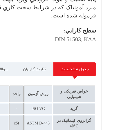
مبرد آمونیاک كه در شرايط سخت كاري قر
فرموله شده است.
سطح كارايي:
DIN 51503, KAA
جدول مشخصات
نظرات کاربران
سوالا
خواص فیزیکی و
روش آزمون
واحد
شیمیایی
گرید
ISO VG
-
گرانروی کینماتیک در
cSt
ASTM D-445
40
°C