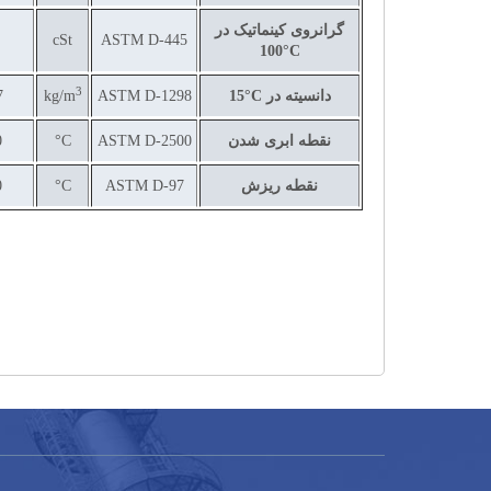
گرانروی کینماتیک در
cSt
ASTM D-445
100
°C
3
دانسیته در
C
°
15
ASTM D-1298
kg/m
7
نقطه ابری شدن
ASTM D-2500
C
°
-
نقطه ریزش
ASTM D-97
C
°
-