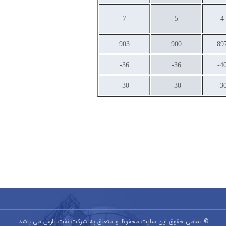
7
5
4
903
900
89
36-
36-
40
30-
30-
30
© تمامی حقوق این سایت محفوظ و متعلق به شرکت نفت پارس می باشد.