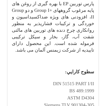
پارس توربین
EP
با بهره گیری از روغن های
پایه مرغوب گروههای
Group I+
و دو
Group
II
، افزودنی های ویژه ضداکسیداسیون و
خوردگی و ترکیبات فشارپذیر به منظور
روانکاری چرخ دنده های توربین های مالتی
شفت آب، گاز، بخار و سیکل ترکیبی
فرموله شده است. این محصول دارای
تاییدیه از شرکت زیمنس آلمان می باشد.
سطوح كارايي:
DIN 51515 PART I/II
BS 489:1999
ASTM D4304
Siemens TLV 901304-305