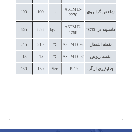
ASTM D-
شاخص گرانروی
-
100
100
2270
ASTM D-
3
دانسیته در
15
°C
kg/m
858
865
1298
نقطه اشتعال
ASTM D-92
°C
210
215
نقطه ریزش
ASTM D-97
°C
15-
15-
جداپذيري از آب
IP-19
Sec.
150
150