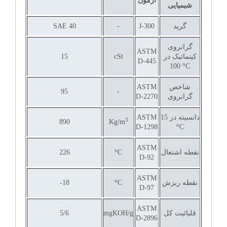
آزمون
شیمیایی
گرید
J-300
-
SAE 40
گرانروی
ASTM
کینماتیک در
cSt
15
D-445
o
100
C
شاخص
ASTM
95
-
گرانروی
D-2270
دانسیته در
15
ASTM
3
890
Kg/m
o
D-1298
C
ASTM
o
نقطه اشتعال
C
226
D-92
ASTM
o
نقطه ریزش
C
18-
D-97
ASTM
قلیائیت کل
mgKOH/g
5/6
D-2896